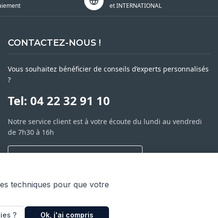
aiement
et INTERNATIONAL
CONTACTEZ-NOUS !
Vous souhaitez bénéficier de conseils d’experts personnalisés
?
Tel: 04 22 32 91 10
Notre service client est à votre écoute du lundi au vendredi
de 7h30 à 16h
NOUS CONTACTER PAR MESSAGE
SARL ASP06
ies techniques pour que votre
66 av. Michel Jourdan
.
06150 CANNES LA BOCCA
ies ?
Ok, j'ai compris