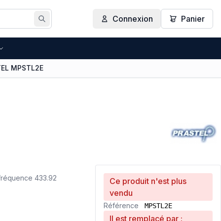
Connexion
Panier
Rechercher
TEL MPSTL2E
réquence 433.92
Ce produit n'est plus
vendu
Référence
MPSTL2E
Il est remplacé par :