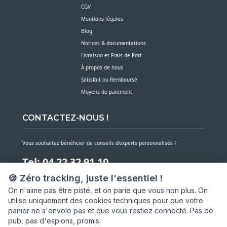
CGV
Mentions légales
Blog
Notices & documentations
Livraison et Frais de Port
À propos de nous
Satisfait ou Remboursé
Moyens de paiement
CONTACTEZ-NOUS !
Vous souhaitez bénéficier de conseils d’experts personnalisés ?
Tel: 04 22 32 91 10
🍪 Zéro tracking, juste l'essentiel !
Notre service client est à votre écoute du lundi au vendredi de 7h30 à 16h
On n'aime pas être pisté, et on parie que vous non plus. On
utilise uniquement des cookies techniques pour que votre
NOUS CONTACTER PAR MESSAGE
panier ne s'envole pas et que vous restiez connecté. Pas de
pub, pas d'espions, promis.
SARL ASP06