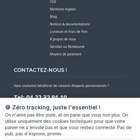
CGV
Mentions légales
Blog
Notices & documentations
Livraison et Frais de Port
À propos de nous
Satisfait ou Remboursé
Moyens de paiement
CONTACTEZ-NOUS !
Vous souhaitez bénéficier de conseils d’experts personnalisés ?
Tel: 04 22 32 91 10
🍪 Zéro tracking, juste l'essentiel !
Notre service client est à votre écoute du lundi au vendredi de 7h30 à 16h
On n'aime pas être pisté, et on parie que vous non plus. On
utilise uniquement des cookies techniques pour que votre
NOUS CONTACTER PAR MESSAGE
panier ne s'envole pas et que vous restiez connecté. Pas de
pub, pas d'espions, promis.
SARL ASP06