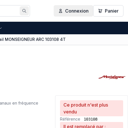
Connexion
Panier
Rechercher
ail MONSEIGNEUR ARC 103108 4T
naux en fréquence
Ce produit n'est plus
vendu
Référence
103108
Il est remplacé par :