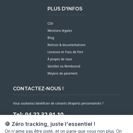
PLUS D'INFOS
CGV
Mentions légales
Blog
Notices & documentations
Livraison et Frais de Port
À propos de nous
Satisfait ou Remboursé
Moyens de paiement
CONTACTEZ-NOUS !
Vous souhaitez bénéficier de conseils d’experts personnalisés ?
Tel: 04 22 32 91 10
🍪 Zéro tracking, juste l'essentiel !
Notre service client est à votre écoute du lundi au vendredi de 7h30 à 16h
On n'aime pas être pisté, et on parie que vous non plus. On