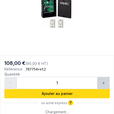
108,00 €
(90,00 € HT)
Référence
787754+xt2
Quantité
-
+
Ajouter au panier
?
ou achat express
Chargement…