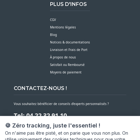
PLUS D'INFOS
CGV
Mentions légales
Blog
Notices & documentations
Livraison et Frais de Port
À propos de nous
Satisfait ou Remboursé
Moyens de paiement
CONTACTEZ-NOUS !
Vous souhaitez bénéficier de conseils d’experts personnalisés ?
Tel: 04 22 32 91 10
🍪 Zéro tracking, juste l'essentiel !
Notre service client est à votre écoute du lundi au vendredi de 7h30 à 16h
On n'aime pas être pisté, et on parie que vous non plus. On
utilise uniquement des cookies techniques pour que votre