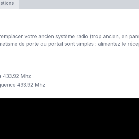
stions
mplacer votre ancien système radio (trop ancien, en panne e
atisme de porte ou portail sont simples : alimentez le réc
ce 433.92 Mhz
quence 433.92 Mhz