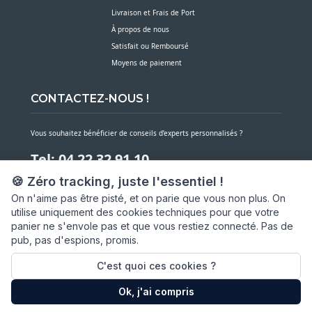
Livraison et Frais de Port
À propos de nous
Satisfait ou Remboursé
Moyens de paiement
CONTACTEZ-NOUS !
Vous souhaitez bénéficier de conseils d’experts personnalisés ?
Tel: 04 22 32 91 10
🍪 Zéro tracking, juste l'essentiel !
Notre service client est à votre écoute du lundi au vendredi de 7h30 à 16h
On n'aime pas être pisté, et on parie que vous non plus. On
utilise uniquement des cookies techniques pour que votre
NOUS CONTACTER PAR MESSAGE
panier ne s'envole pas et que vous restiez connecté. Pas de
pub, pas d'espions, promis.
SARL ASP06
66 av. Michel Jourdan
C'est quoi ces cookies ?
06150 CANNES LA BOCCA
Ok, j'ai compris