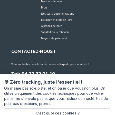
Mentions légales
Blog
Notices & documentations
Livraison et Frais de Port
À propos de nous
Satisfait ou Remboursé
Moyens de paiement
CONTACTEZ-NOUS !
Vous souhaitez bénéficier de conseils d’experts personnalisés ?
Tel: 04 22 32 91 10
🍪 Zéro tracking, juste l'essentiel !
Notre service client est à votre écoute du lundi au vendredi de 7h30 à 16h
On n'aime pas être pisté, et on parie que vous non plus. On
utilise uniquement des cookies techniques pour que votre
NOUS CONTACTER PAR MESSAGE
panier ne s'envole pas et que vous restiez connecté. Pas de
pub, pas d'espions, promis.
SARL ASP06
66 av. Michel Jourdan
C'est quoi ces cookies ?
06150 CANNES LA BOCCA