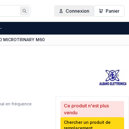
Connexion
Panier
Rechercher
NO MICROTRINARY M60
al en fréquence
Ce produit n'est plus
vendu
Chercher un produit de
remplacement