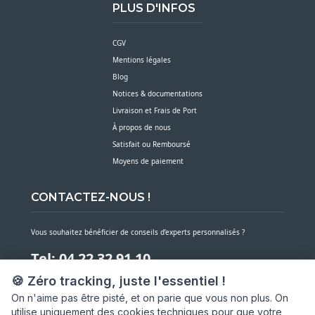
PLUS D'INFOS
CGV
Mentions légales
Blog
Notices & documentations
Livraison et Frais de Port
À propos de nous
Satisfait ou Remboursé
Moyens de paiement
CONTACTEZ-NOUS !
Vous souhaitez bénéficier de conseils d’experts personnalisés ?
Tel: 04 22 32 91 10
🍪 Zéro tracking, juste l'essentiel !
Notre service client est à votre écoute du lundi au vendredi de 7h30 à 16h
On n'aime pas être pisté, et on parie que vous non plus. On
utilise uniquement des cookies techniques pour que votre
NOUS CONTACTER PAR MESSAGE