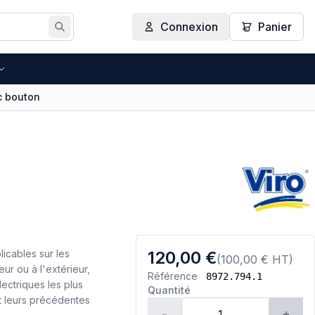
Connexion
Panier
Rechercher
c bouton
icables sur les
120,00 €
(100,00 € HT)
eur ou à l'extérieur,
Référence
8972.794.1
ectriques les plus
Quantité
nt leurs précédentes
-
+