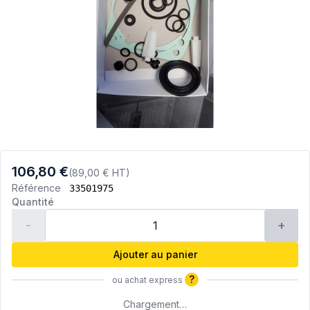
106,80 €
(89,00 € HT)
Référence
33501975
Quantité
-
+
Ajouter au panier
?
ou achat express
Chargement…