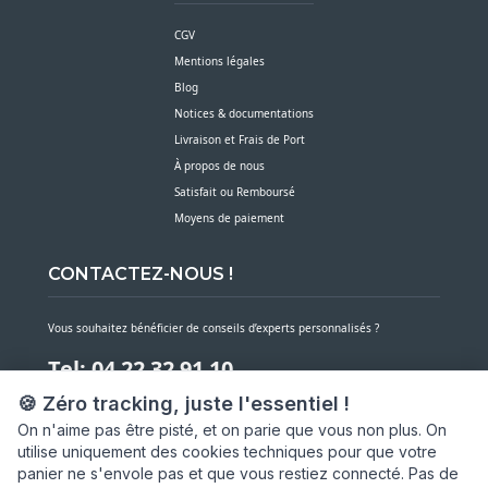
CGV
Mentions légales
Blog
Notices & documentations
Livraison et Frais de Port
À propos de nous
Satisfait ou Remboursé
Moyens de paiement
CONTACTEZ-NOUS !
Vous souhaitez bénéficier de conseils d’experts personnalisés ?
Tel: 04 22 32 91 10
🍪 Zéro tracking, juste l'essentiel !
Notre service client est à votre écoute du lundi au vendredi de 7h30 à 16h
On n'aime pas être pisté, et on parie que vous non plus. On
utilise uniquement des cookies techniques pour que votre
NOUS CONTACTER PAR MESSAGE
panier ne s'envole pas et que vous restiez connecté. Pas de