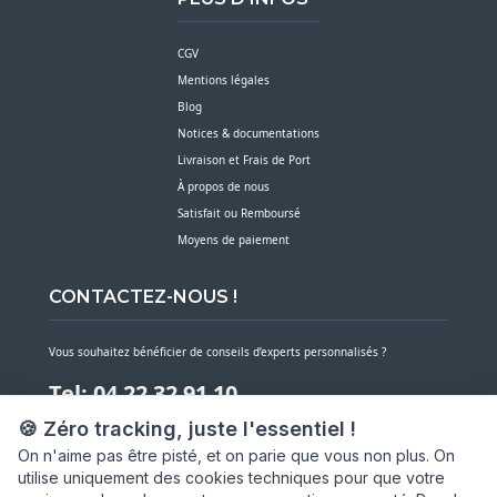
CGV
Mentions légales
Blog
Notices & documentations
Livraison et Frais de Port
À propos de nous
Satisfait ou Remboursé
Moyens de paiement
CONTACTEZ-NOUS !
Vous souhaitez bénéficier de conseils d’experts personnalisés ?
Tel: 04 22 32 91 10
🍪 Zéro tracking, juste l'essentiel !
Notre service client est à votre écoute du lundi au vendredi de 7h30 à 16h
On n'aime pas être pisté, et on parie que vous non plus. On
utilise uniquement des cookies techniques pour que votre
NOUS CONTACTER PAR MESSAGE