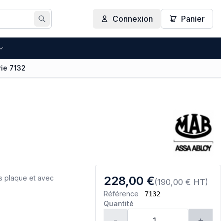
Connexion
Panier
Rechercher
rie 7132
ns plaque et avec
228,00 €
(190,00 € HT)
Référence
7132
Quantité
-
+