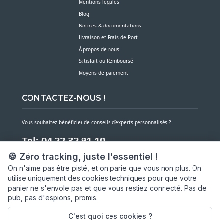
Mentions légales
Blog
Notices & documentations
Livraison et Frais de Port
À propos de nous
Satisfait ou Remboursé
Moyens de paiement
CONTACTEZ-NOUS !
Vous souhaitez bénéficier de conseils d’experts personnalisés ?
Tel: 04 22 32 91 10
🍪 Zéro tracking, juste l'essentiel !
Notre service client est à votre écoute du lundi au vendredi de 7h30 à 16h
On n'aime pas être pisté, et on parie que vous non plus. On
utilise uniquement des cookies techniques pour que votre
NOUS CONTACTER PAR MESSAGE
panier ne s'envole pas et que vous restiez connecté. Pas de
pub, pas d'espions, promis.
SARL ASP06
66 av. Michel Jourdan
C'est quoi ces cookies ?
06150 CANNES LA BOCCA