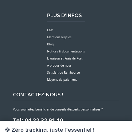
PLUS D'INFOS
CGV
Mentions légales
Blog
Notices & documentations
Livraison et Frais de Port
À propos de nous
Satisfait ou Remboursé
Moyens de paiement
CONTACTEZ-NOUS !
Vous souhaitez bénéficier de conseils d’experts personnalisés ?
Tel: 04 22 32 91 10
🍪 Zéro tracking, juste l'essentiel !
Notre service client est à votre écoute du lundi au vendredi de 7h30 à 16h