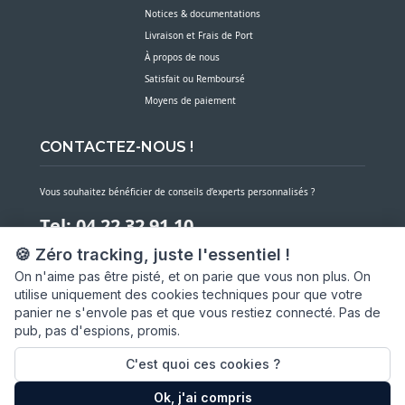
Notices & documentations
Livraison et Frais de Port
À propos de nous
Satisfait ou Remboursé
Moyens de paiement
CONTACTEZ-NOUS !
Vous souhaitez bénéficier de conseils d’experts personnalisés ?
Tel: 04 22 32 91 10
🍪 Zéro tracking, juste l'essentiel !
Notre service client est à votre écoute du lundi au vendredi de 7h30 à 16h
On n'aime pas être pisté, et on parie que vous non plus. On
utilise uniquement des cookies techniques pour que votre
NOUS CONTACTER PAR MESSAGE
panier ne s'envole pas et que vous restiez connecté. Pas de
pub, pas d'espions, promis.
SARL ASP06
66 av. Michel Jourdan
C'est quoi ces cookies ?
06150 CANNES LA BOCCA
Ok, j'ai compris