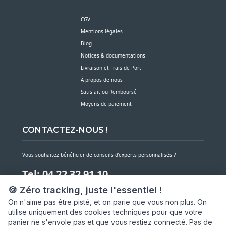
CGV
Mentions légales
Blog
Notices & documentations
Livraison et Frais de Port
À propos de nous
Satisfait ou Remboursé
Moyens de paiement
CONTACTEZ-NOUS !
Vous souhaitez bénéficier de conseils d’experts personnalisés ?
Tel: 04 22 32 91 10
🍪 Zéro tracking, juste l'essentiel !
Notre service client est à votre écoute du lundi au vendredi de 7h30 à 16h
On n'aime pas être pisté, et on parie que vous non plus. On
utilise uniquement des cookies techniques pour que votre
NOUS CONTACTER PAR MESSAGE
panier ne s'envole pas et que vous restiez connecté. Pas de