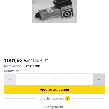
1 081,92 €
(901,60 € HT)
Référence
FMS0370P
Quantité
-
+
Ajouter au panier
?
ou achat express
Chargement…