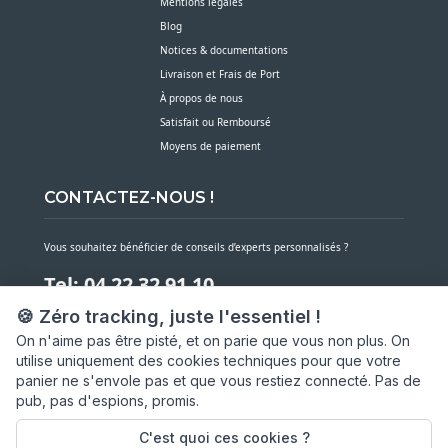
Mentions légales
Blog
Notices & documentations
Livraison et Frais de Port
À propos de nous
Satisfait ou Remboursé
Moyens de paiement
CONTACTEZ-NOUS !
Vous souhaitez bénéficier de conseils d’experts personnalisés ?
Tel: 04 22 32 91 10
🍪 Zéro tracking, juste l'essentiel !
Notre service client est à votre écoute du lundi au vendredi de 7h30 à 16h
On n'aime pas être pisté, et on parie que vous non plus. On
utilise uniquement des cookies techniques pour que votre
NOUS CONTACTER PAR MESSAGE
panier ne s'envole pas et que vous restiez connecté. Pas de
pub, pas d'espions, promis.
SARL ASP06
66 av. Michel Jourdan
C'est quoi ces cookies ?
06150 CANNES LA BOCCA