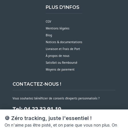
PLUS D'INFOS
CGV
Mentions légales
Blog
Notices & documentations
Livraison et Frais de Port
À propos de nous
Satisfait ou Remboursé
Moyens de paiement
CONTACTEZ-NOUS !
Vous souhaitez bénéficier de conseils d’experts personnalisés ?
Tel: 04 22 32 91 10
🍪 Zéro tracking, juste l'essentiel !
Notre service client est à votre écoute du lundi au vendredi de 7h30 à 16h
On n'aime pas être pisté, et on parie que vous non plus. On