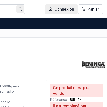
Connexion
Panier
Rechercher
il 500Kg max.
Ce produit n'est plus
ur radio.
vendu
Référence
BULL5M
nnelle.
Il est remplacé par :