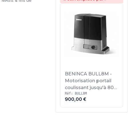
r MAG.E & fins de
BENINCA BULL8M -
Motorisation portail
coulissant jusqu'à 800
Réf: BULL8M
kg
900,00 €