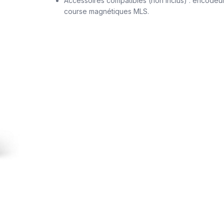
Accessoires compatibles (non inclus) : encodeu
course magnétiques MLS.