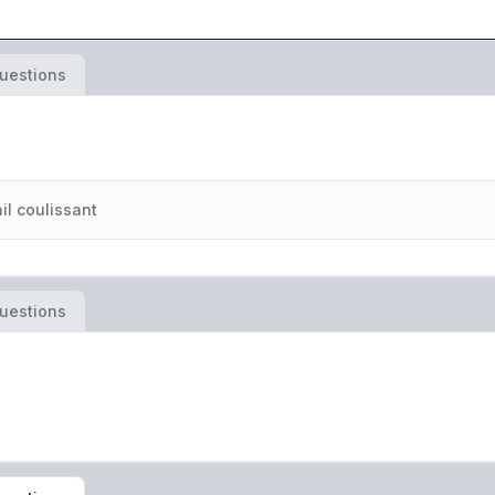
uestions
l coulissant
uestions