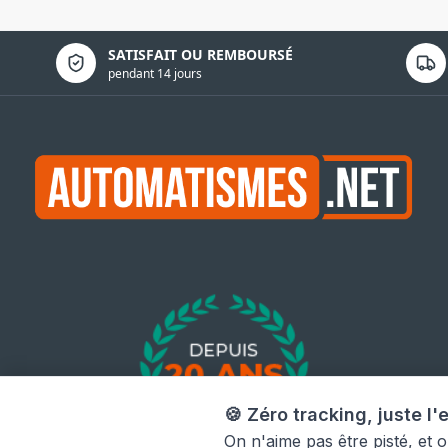
Politique de confidentialité
SATISFAIT OU REMBOURSÉ
pendant 14 jours
🍪 Zéro tracking, juste l'e
On n'aime pas être pisté, et 