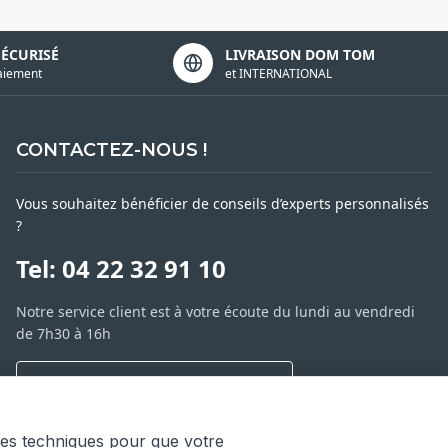
SÉCURISÉ
LIVRAISON DOM TOM
aiement
et INTERNATIONAL
CONTACTEZ-NOUS !
Vous souhaitez bénéficier de conseils d’experts personnalisés
?
Tel: 04 22 32 91 10
Notre service client est à votre écoute du lundi au vendredi
de 7h30 à 16h
NOUS CONTACTER PAR MESSAGE
SARL ASP06
ies techniques pour que votre