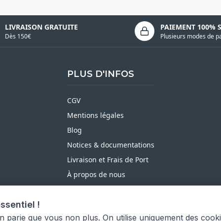
LIVRAISON GRATUITE
PAIEMENT 100% 
Dès 150€
Plusieurs modes de p
PLUS D'INFOS
CGV
Mentions légales
Blog
Notices & documentations
Livraison et Frais de Port
À propos de nous
Satisfait ou Remboursé
ssentiel !
Moyens de paiement
on parie que vous non plus. On utilise uniquement des cook