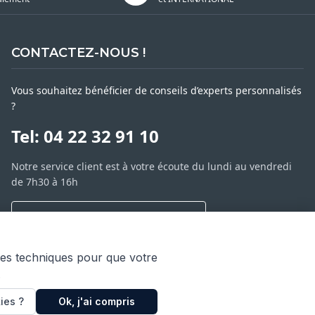
CONTACTEZ-NOUS !
Vous souhaitez bénéficier de conseils d’experts personnalisés
?
Tel: 04 22 32 91 10
Notre service client est à votre écoute du lundi au vendredi
de 7h30 à 16h
NOUS CONTACTER PAR MESSAGE
SARL ASP06
ies techniques pour que votre
66 av. Michel Jourdan
.
06150 CANNES LA BOCCA
ies ?
Ok, j'ai compris