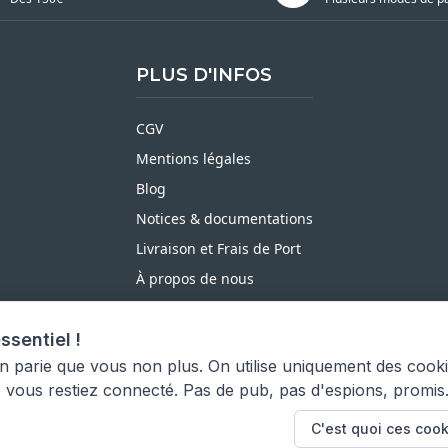
PLUS D'INFOS
CGV
Mentions légales
Blog
Notices & documentations
Livraison et Frais de Port
À propos de nous
Satisfait ou Remboursé
ssentiel !
Moyens de paiement
on parie que vous non plus. On utilise uniquement des cook
e vous restiez connecté. Pas de pub, pas d'espions, promis
C'est quoi ces cook