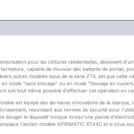
otorisation pour les clôtures résidentielles, disposant d'u
fermeture, capable de mouvoir des battants de portail, po
divers autres modèles issus de la série ZT4, est que cette
es en mode "sans blocage" ou en mode "blocage en ouvertur
u'il soit tout même possible d'effectuer cet opération en ca
odèle est équipé des dernières innovations de la marque, qui 
crasement, répondant aux normes de sécurité pour l'utilis
e bouger le dispositif lorsque lorsqu'une panne d'électricité
e remplace l'ancien modèle APRIMATIC XT44C et si vous so