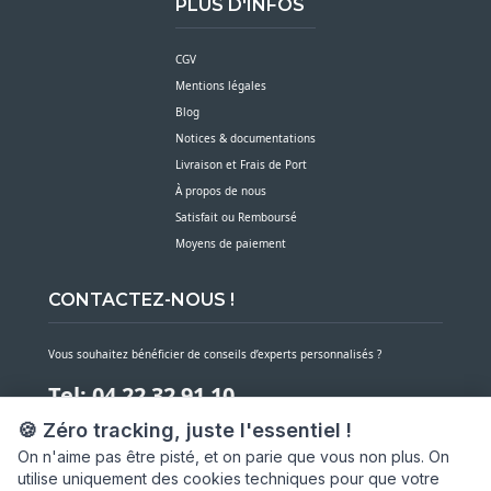
PLUS D'INFOS
CGV
Mentions légales
Blog
Notices & documentations
Livraison et Frais de Port
À propos de nous
Satisfait ou Remboursé
Moyens de paiement
CONTACTEZ-NOUS !
Vous souhaitez bénéficier de conseils d’experts personnalisés ?
Tel: 04 22 32 91 10
🍪 Zéro tracking, juste l'essentiel !
Notre service client est à votre écoute du lundi au vendredi de 7h30 à 16h
On n'aime pas être pisté, et on parie que vous non plus. On
utilise uniquement des cookies techniques pour que votre
NOUS CONTACTER PAR MESSAGE