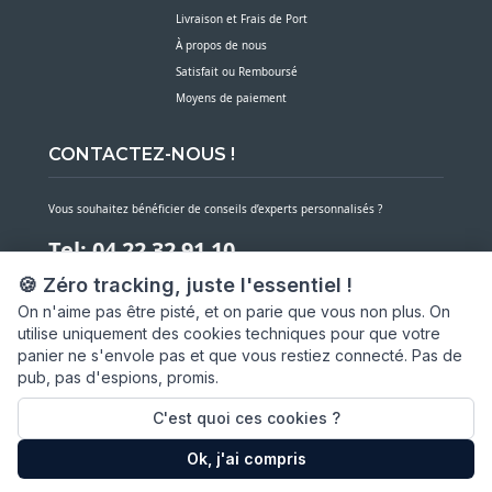
Livraison et Frais de Port
À propos de nous
Satisfait ou Remboursé
Moyens de paiement
CONTACTEZ-NOUS !
Vous souhaitez bénéficier de conseils d’experts personnalisés ?
Tel: 04 22 32 91 10
🍪 Zéro tracking, juste l'essentiel !
Notre service client est à votre écoute du lundi au vendredi de 7h30 à 16h
On n'aime pas être pisté, et on parie que vous non plus. On
utilise uniquement des cookies techniques pour que votre
NOUS CONTACTER PAR MESSAGE
panier ne s'envole pas et que vous restiez connecté. Pas de
pub, pas d'espions, promis.
SARL ASP06
66 av. Michel Jourdan
C'est quoi ces cookies ?
06150 CANNES LA BOCCA
Ok, j'ai compris