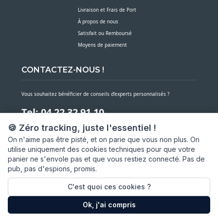
Livraison et Frais de Port
À propos de nous
Satisfait ou Remboursé
Moyens de paiement
CONTACTEZ-NOUS !
Vous souhaitez bénéficier de conseils d’experts personnalisés ?
Tel: 04 22 32 91 10
🍪 Zéro tracking, juste l'essentiel !
Notre service client est à votre écoute du lundi au vendredi de 7h30 à 16h
On n'aime pas être pisté, et on parie que vous non plus. On
utilise uniquement des cookies techniques pour que votre
NOUS CONTACTER PAR MESSAGE
panier ne s'envole pas et que vous restiez connecté. Pas de
pub, pas d'espions, promis.
SARL ASP06
66 av. Michel Jourdan
C'est quoi ces cookies ?
06150 CANNES LA BOCCA
Ok, j'ai compris