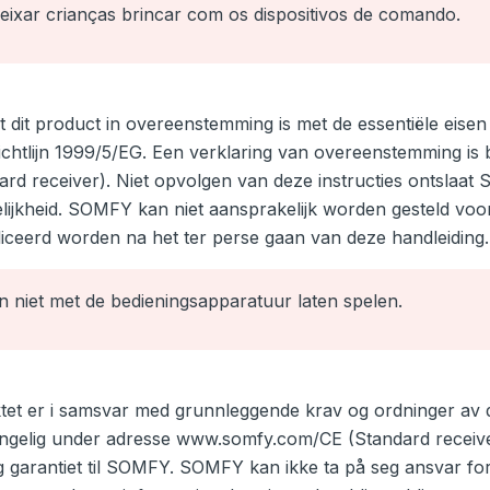
ixar crianças brincar com os dispositivos de comando.
t dit product in overeenstemming is met de essentiële eise
chtlijn 1999/5/EG. Een verklaring van overeenstemming is
d receiver). Niet opvolgen van deze instructies ontslaa
elijkheid. SOMFY kan niet aansprakelijk worden gesteld vo
liceerd worden na het ter perse gaan van deze handleiding.
 niet met de bedieningsapparatuur laten spelen.
et er i samsvar med grunnleggende krav og ordninger av 
engelig under adresse www.somfy.com/CE (Standard receiver
og garantiet til SOMFY. SOMFY kan ikke ta på seg ansvar f