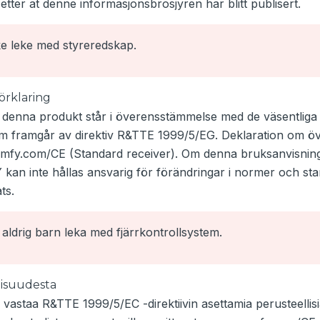
etter at denne informasjonsbrosjyren har blitt publisert.
e leke med styreredskap.
rklaring
denna produkt står i överensstämmelse med de väsentliga
 framgår av direktiv R&TTE 1999/5/EG. Deklaration om öve
fy.com/CE (Standard receiver). Om denna bruksanvisning
kan inte hållas ansvarig för förändringar i normer och stan
ts.
 aldrig barn leka med fjärrkontrollsystem.
isuudesta
 vastaa R&TTE 1999/5/EC -direktiivin asettamia perusteellisi