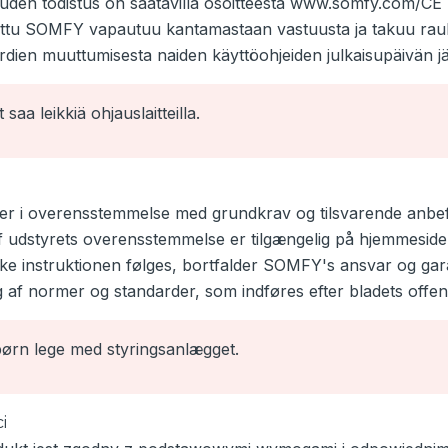
en todistus on saatavilla osoitteesta www.somfy.com/CE (
atettu SOMFY vapautuu kantamastaan vastuusta ja takuu r
rdien muuttumisesta naiden käyttöohjeiden julkaisupäivän j
saa leikkiä ohjauslaitteilla.
r i overensstemmelse med grundkrav og tilsvarende anbefa
f udstyrets overensstemmelse er tilgængelig på hjemmes
ikke instruktionen følges, bortfalder SOMFY's ansvar og ga
 af normer og standarder, som indføres efter bladets offent
ørn lege med styringsanlægget.
i