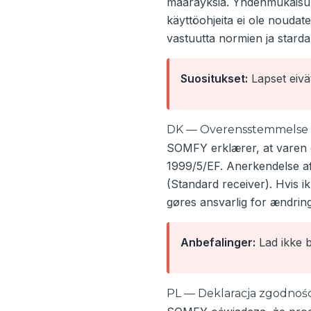
määräyksiä. Yhdenmukaisuud
käyttöohjeita ei ole noud
vastuutta normien ja starda
Suositukset:
Lapset eivät 
DK — Overensstemmelse
SOMFY erklærer, at varen e
1999/5/EF. Anerkendelse a
(Standard receiver). Hvis 
gøres ansvarlig for ændring
Anbefalinger:
Lad ikke b
PL — Deklaracja zgodnośc