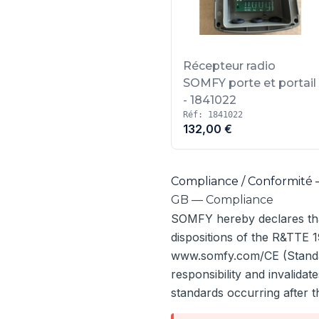
Récepteur radio
SOMFY porte et portail
- 1841022
Réf: 1841022
132,00 €
Compliance / Conformité 
GB — Compliance
SOMFY hereby declares that
dispositions of the R&TTE 1
www.somfy.com/CE (Standar
responsibility and invalida
standards occurring after th