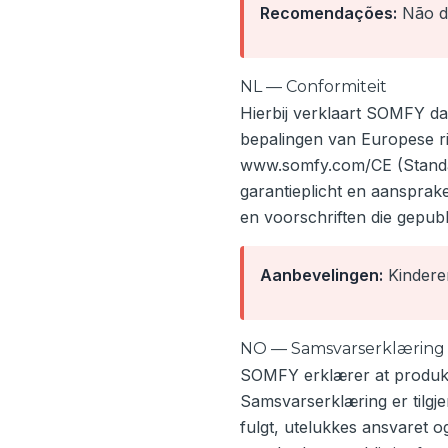
Recomendações:
Não de
NL — Conformiteit
Hierbij verklaart SOMFY da
bepalingen van Europese ri
www.somfy.com/CE (Standar
garantieplicht en aansprak
en voorschriften die gepub
Aanbevelingen:
Kinderen
NO — Samsvarserklæring
SOMFY erklærer at produkt
Samsvarserklæring er tilgj
fulgt, utelukkes ansvaret 