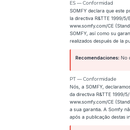
ES — Conformidad
SOMFY declara que este pro
la directiva R&TTE 1999/5/
www.somfy.com/CE (Standard
SOMFY, así como su garant
realizados después de la p
Recomendaciones:
No d
PT — Conformidade
Nós, a SOMFY, declaramos 
da directiva R&TTE 1999/5
www.somfy.com/CE (Standar
a sua garantia. A Somfy nã
após a publicação destas i