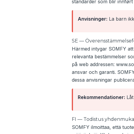
standarder som blir innført 
Anvisninger:
La barn ikk
SE — Överensstämmelsefö
Härmed intygar SOMFY att 
relevanta bestämmelser som
på web addressen: www.som
ansvar och garanti. SOMFY 
dessa anvisningar publicera
Rekommendationer:
Låt
FI — Todistus yhdenmuka
SOMFY ilmoittaa, että tuote