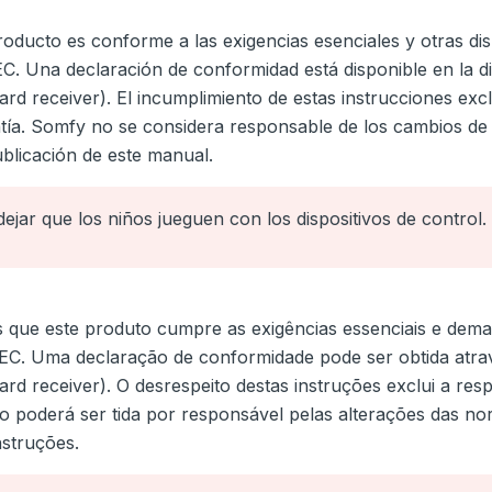
ducto es conforme a las exigencias esenciales y otras dis
EC. Una declaración de conformidad está disponible en la d
 receiver). El incumplimiento de estas instrucciones excl
ía. Somfy no se considera responsable de los cambios de
ublicación de este manual.
ejar que los niños jueguen con los dispositivos de control.
que este produto cumpre as exigências essenciais e demai
/EC. Uma declaração de conformidade pode ser obtida atra
d receiver). O desrespeito destas instruções exclui a re
o poderá ser tida por responsável pelas alterações das n
nstruções.