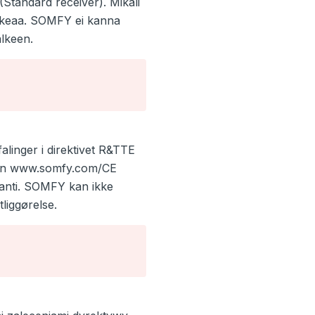
Standard receiver). Mikäli
aukeaa. SOMFY ei kanna
älkeen.
linger i direktivet R&TTE
iden www.somfy.com/CE
ranti. SOMFY kan ikke
liggørelse.