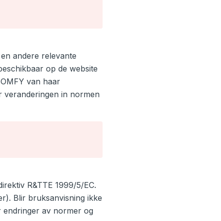
n en andere relevante
 beschikbaar op de website
t SOMFY van haar
or veranderingen in normen
direktiv R&TTE 1999/5/EC.
). Blir bruksanvisning ikke
or endringer av normer og