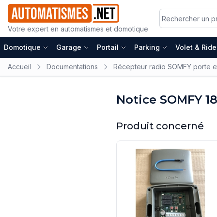
Votre expert en automatismes et domotique
Domotique
Garage
Portail
Parking
Volet & Rid
Accueil
Documentations
Récepteur radio SOMFY porte et 
Notice SOMFY 1
Produit concerné