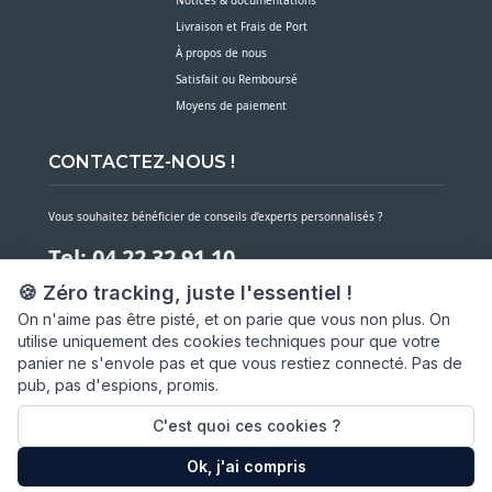
Livraison et Frais de Port
À propos de nous
Satisfait ou Remboursé
Moyens de paiement
CONTACTEZ-NOUS !
Vous souhaitez bénéficier de conseils d’experts personnalisés ?
Tel: 04 22 32 91 10
🍪 Zéro tracking, juste l'essentiel !
Notre service client est à votre écoute du lundi au vendredi de 7h30 à 16h
On n'aime pas être pisté, et on parie que vous non plus. On
utilise uniquement des cookies techniques pour que votre
NOUS CONTACTER PAR MESSAGE
panier ne s'envole pas et que vous restiez connecté. Pas de
pub, pas d'espions, promis.
SARL ASP06
66 av. Michel Jourdan
C'est quoi ces cookies ?
06150 CANNES LA BOCCA
Ok, j'ai compris