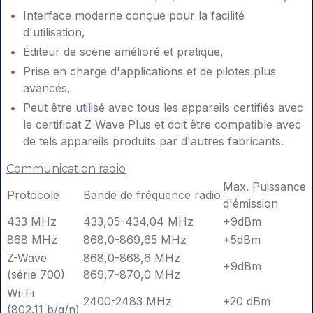
Interface moderne conçue pour la facilité
d'utilisation,
Éditeur de scène amélioré et pratique,
Prise en charge d'applications et de pilotes plus
avancés,
Peut être utilisé avec tous les appareils certifiés avec
le certificat Z-Wave Plus et doit être compatible avec
de tels appareils produits par d'autres fabricants.
Communication radio
Max.
Puissance
Protocole
Bande de fréquence radio
d'émission
433 MHz
433,05-434,04 MHz
+9dBm
868 MHz
868,0-869,65 MHz
+5dBm
Z-Wave
868,0-868,6 MHz
+9dBm
(série 700)
869,7-870,0 MHz
Wi-Fi
2400-2483 MHz
+20 dBm
(802.11 b/g/n)