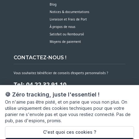
Blog
Notices & documentations
Livraison et Frais de Port
À propos de nous
Satisfait ou Remboursé
Moyens de paiement
CONTACTEZ-NOUS !
Vous souhaitez bénéficier de conseils d’experts personnalisés ?
Tel: 04 22 32 91 10
🍪 Zéro tracking, juste l'essentiel !
Notre service client est à votre écoute du lundi au vendredi de 7h30 à 16h
On n'aime pas être pisté, et on parie que vous non plus. On
utilise uniquement des cookies techniques pour que votre
NOUS CONTACTER PAR MESSAGE
panier ne s'envole pas et que vous restiez connecté. Pas de
pub, pas d'espions, promis.
SARL ASP06
66 av. Michel Jourdan
C'est quoi ces cookies ?
06150 CANNES LA BOCCA