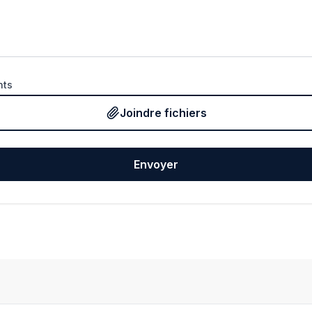
nts
Joindre fichiers
Envoyer